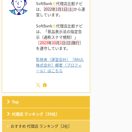
SoftBank
光
代理店比較ナビ
は、
2022年1月1日(土)
から運
営しています。
SoftBank
光
代理店比較ナビ
は、「景品表示法の指定告
示（通称ステマ規制）」
［
2023
年
10
月
1
日(日)施行
］
を遵守しています。
監修者（運営会社）［RAUL
株式会社］概要（プロフィ
ール）はこちら
Top
代理店 ランキング［39社］
おすすめ 代理店 ランキング［2社］