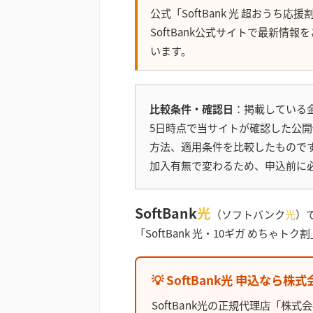
公式「SoftBank 光 超おうち
SoftBank公式サイトで最新情
います。
比較条件・確認日
：掲載している金
5日時点で当サイトが確認した公
方法、適用条件を比較したもので
加入有無で変わるため、申込前に
SoftBank
光
（ソフトバンク
光
）
「SoftBank 光・10ギガ めちゃ
💡 SoftBank光 申込なら
SoftBank光の正規代理店「株式会