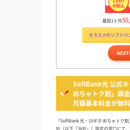
50
最短1ヶ月
オススメのソフトバン
NEX
SoftBank光 公式
めちゃトク割」課金
月額基本料金が無
「SoftBank 光・10ギガ めち
社（以下「当社」）指定の窓口にて、新た