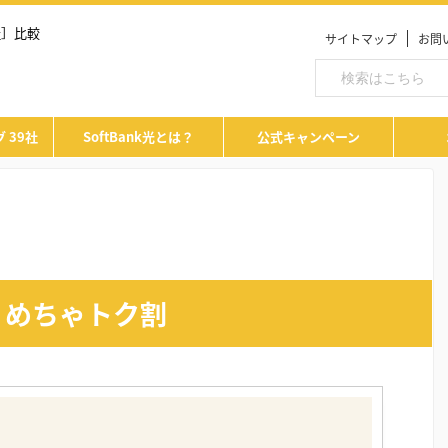
社］比較
サイトマップ
お問
 39社
SoftBank光とは？
公式キャンペーン
ギガ めちゃトク割