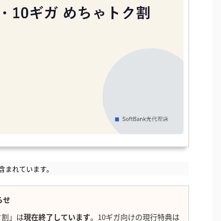
含まれています。
らせ
トク割」は
現在終了しています
。10ギガ向けの現行特典は