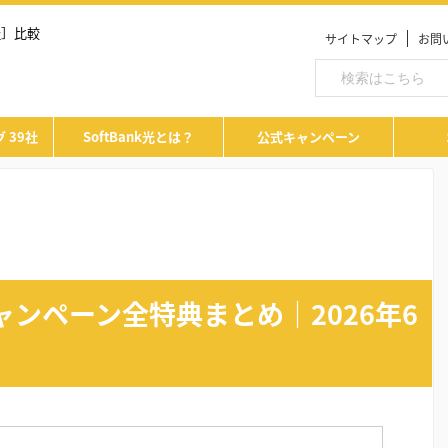
社］比較
サイトマップ
お問
 39社
SoftBank光とは？
公式キャンペーン
キャンペーン全特典まとめ｜2026年6