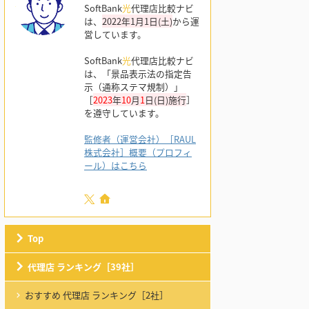
SoftBank
光
代理店比較ナビ
は、
2022年1月1日(土)
から運
営しています。
SoftBank
光
代理店比較ナビ
は、「景品表示法の指定告
示（通称ステマ規制）」
［
2023
年
10
月
1
日(日)施行
］
を遵守しています。
監修者（運営会社）［RAUL
株式会社］概要（プロフィ
ール）はこちら
Top
代理店 ランキング［39社］
おすすめ 代理店 ランキング［2社］