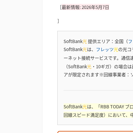
［
最新情報: 2026年5月7日
］
SoftBank
光
提供エリア：全国（
フ
SoftBank
光
は、
フレッツ
光
の光コ
ーネット接続サービスです。通信
（SoftBank
光
・10ギガ）の場合は
アが限定されます※回線事業者：
SoftBank
光
は、「RBB TODAY 
回線スピード満足度）において、