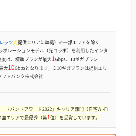
レッツ
光
提供エリアに準拠）※一部エリアを除く
ラボレーションモデル（光コラボ）を利用したインタ
1
速度は、標準プランが最大
Gbps、10ギガプラン
10
最大
Gbpsとなります。※10ギガプランは提供エリ
ソフトバンク株式会社
ブロードバンドアワード2022」キャリア部門（自宅Wi-Fi
1
中国エリアで最優秀（第
位）を受賞しています。