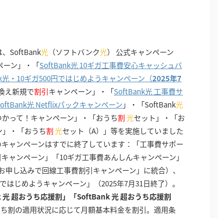
、SoftBank
光
（ソフトバンク
光
） 公式キャンペーン
ンペーン」・「
SoftBank光 10ギガ工事費安心キャッシュバ
nk光・10ギガ500円ではじめようキャンペーン（
2025年7
換え新規で
割引
キャンペーン」・「
SoftBank光 工事費サ
ftBank光 Netflixパックキャンペーン
」・「SoftBank
光
iつかって！キャンペーン」・「おうち
割
光
セット」・「お
ン」・「おうち
割
光
セット（A）」等を実施していました
下のキャンペーンはすでに終了しています：「工事費サポー
引キャンペーン」「10ギガ工事費あんしんキャンペーン」
新規お申し込みで回線工事費割引キャンペーン」に統合）、
00円ではじめようキャンペーン」（2025年7月31日終了）。
k 光 超おうち応援割」「SoftBank 光 超おうち応援割
うち割の適用状況に応じて月額基本料金を割引。適用条