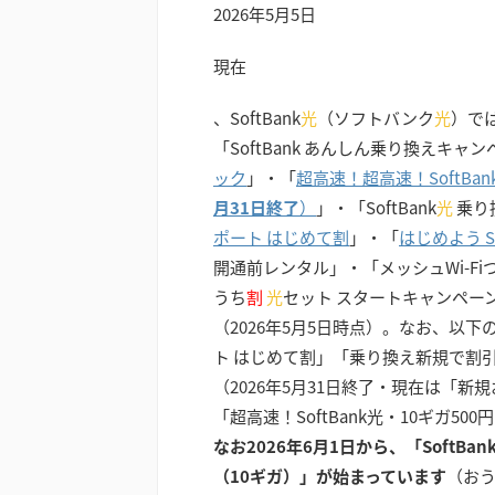
2026年5月5日
現在
、SoftBank
光
（ソフトバンク
光
）では
「SoftBank あんしん乗り換えキャ
ック
」・「
超高速！超高速！SoftBa
月31日終了
）
」・「SoftBank
光
乗り
ポート はじめて割
」・「
はじめよう So
開通前レンタル」・「メッシュWi-F
うち
割
光
セット スタートキャンペー
（2026年5月5日時点）。なお、以
ト はじめて割」「乗り換え新規で割
（2026年5月31日終了・現在は「
「超高速！SoftBank光・10ギガ5
なお2026年6月1日から、「SoftBan
（10ギガ）」が始まっています
（お