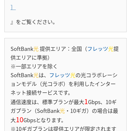
］
』をご覧ください。
SoftBank
光
提供エリア：全国（
フレッツ
光
提
供エリアに準拠）
※一部エリアを除く
SoftBank
光
は、
フレッツ
光
の光コラボレーシ
ョンモデル（光コラボ）を利用したインター
ネット接続サービスです。
1
通信速度は、標準プランが最大
Gbps、10ギ
ガプラン（SoftBank
光
・10ギガ）の場合は最
10
大
Gbpsとなります。
※10ギガプランは提供エリアが限定されます