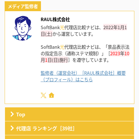
メディア監修者
RAUL株式会社
SoftBank
光
代理店比較ナビは、
2022年1月1
日(土)
から運営しています。
SoftBank
光
代理店比較ナビは、「景品表示法
の指定告示（通称ステマ規制）」［
2023
年
10
月
1
日(日)施行
］を遵守しています。
監修者（運営会社）［RAUL株式会社］概要
（プロフィール）はこちら
Top
代理店 ランキング［39社］